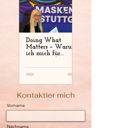
Doing What
Gut gebrüllt,
Matters – Warum
Schwarzer Löwe!
ich mich für
WIZO und
Bildung engagiere
Kontaktier mich
Vorname
Nachname