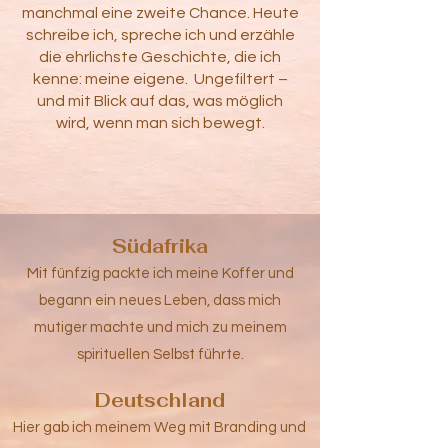
manchmal eine zweite Chance. Heute
schreibe ich, spreche ich und erzähle
die ehrlichste Geschichte, die ich
kenne: meine eigene. Ungefiltert –
und mit Blick auf das, was möglich
wird, wenn man sich bewegt.
Südafrika
Mit fünfzig packte ich meine Koffer und
begann ein neues Leben, dass mich
mutiger machte und mich zu meinem
spirituellen Selbst führte.
Deutschland
Hier gab ich meinem Weg mit Branding und