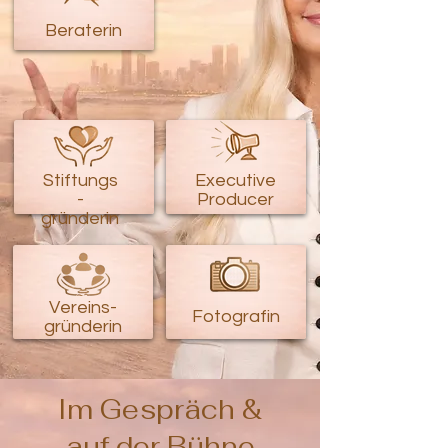
Beraterin
Stiftungs
Executive
-
Producer
gründerin
Vereins-
Fotografin
gründerin
Im Gespräch &
auf der Bühne