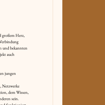
nd großem Herz, 
 Verbindung 
rn und bekannten 
jekt auch 
ten jungen 
, Netzwerke 
tion, dem Wissen, 
nderen sein.
end funktioniert 