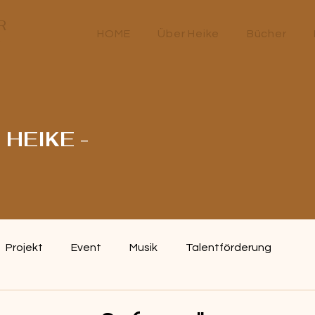
R
HOME
Über Heike
Bücher
HEIKE -
Projekt
Event
Musik
Talentförderung