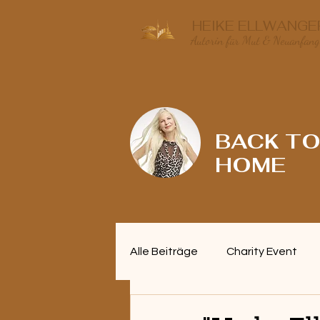
HEIKE ELLWANGE
Autorin für Mut & Neuanfang
BACK TO 
HOME
Alle Beiträge
Charity Event