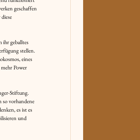
werken geschaffen 
diese 
ihr geballtes 
fügung stellen. 
rokosmos, eines 
h mehr Power 
ger-Stiftung. 
m so vorhandene 
nken, es ist es 
lisieren und 