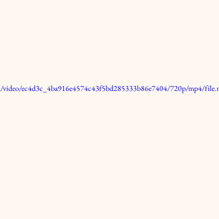
.com/video/ec4d3c_4ba916e4574c43f5bd285333b86e7404/720p/mp4/file