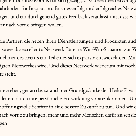
ährboden für Inspiration, Businesserfolg und erfolgreiches Netz
en und ein durchgehend gutes Feedback veranlasst uns, dass wir 
er nach vorne bringen wollen.
ale Partner, die neben ihren Dienstleistungen und Produkten auch 
wie das excellente Netzwerk für eine Win-Win-Situation zur Ver
Teilnehmer des Events ein Teil eines sich expansiv entwickelnden Mi
eigten Netzwerkes wird. Und dieses Netzwerk wiederum mit noc
te steht. 
eite stehen, genau das ist auch der Grundgedanke der Heike-Ellwan
leiten, durch ihre persönliche Entwicklung voranzukommen. U
offnungsvolle Schritte in eine bessere Zukunft zu tun. Und wir de
nach vorne zu bringen, mehr und mehr Menschen dafür zu sensibi
egen.