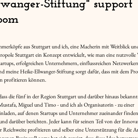
lwanger-Stiftung" support
Room
hmerköpfe aus Stuttgart und ich, eine Macherin mit Weitblick u
opole Stuttgart ein Konzept entwickelt, wie man eine nutzvolle
tartups, erfolgreichen Unternehmern, einflussreichen Netzwerke
Und meine Heike-Ellwanger-Stiftung sorgt dafür, dass mit dem Pro
n profitieren können.
ass die fünf in der Region Stuttgart und darüber hinaus bekann
ustafa, Miguel und Timo - und ich als Organisatorin - zu einer 
einladen, auf denen Startups und Unternehmer zueinander finden
d darüber berichten. Jeder kann für seinen Teil von der Innova
Reichweite profitieren und selber eine Unterstützung für die A
genen BusinessRooms hat sich gezeigt, dass diese Idee hervorrag