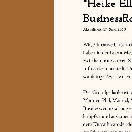
"Heike El
Business
Aktualisiert:
17. Sept. 2019
Wir, 5 kreative Unterne
haben in der Boom-Metr
zwischen innovativen S
Influenzern herstellt. 
wohltätige Zwecke davo
Der Grundgedanke ist, d
Männer, Phil, Manuel, M
Businessveranstaltung 
knüpfen und ausbauen un
dem Know how oder der 
Auf den drei vorangegan