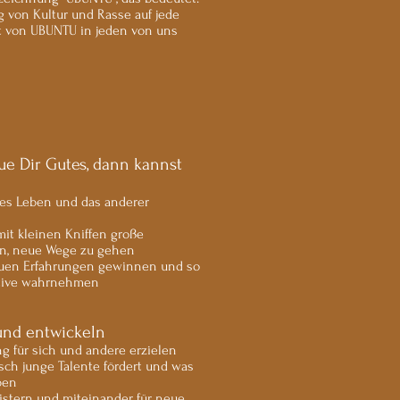
 von Kultur und Rasse auf jede
t von UBUNTU in jeden von uns
ue Dir Gutes, dann kannst
enes Leben und das anderer
mit kleinen Kniffen große
en, neue Wege zu gehen
neuen Erfahrungen gewinnen und so
ktive wahrnehmen
 und entwickeln
ng für sich und andere erzielen
sch junge Talente fördert und was
ben
istern und miteinander für neue