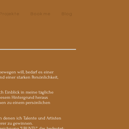
Projekte
Book me
Blog
ewegen will, bedarf es einer
nd einer starken Persönlichkeit,
h Einblick in meine tägliche
diesem Hintergrund heraus
chen zu einem persönlichen
n denen ich Talente und Artisten
erer zu gewinnen.
ezeichnung "UBUNTU", das bedeutet: