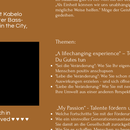
„Als Einheit können wir uns unabhängig
mögliche Weise helfen.“ Möge der Geis
rt Kabelo
gedeihen.
ter Bass-
in the City,
​Themen:
„A lifechanging experience“ – T
Du Gutes tun
"Sei die Veränderung": Wie Sie Ihr eig
Menschen positiv anschupsen
"Lebe die Veränderung": Wie Sie schon 
Auswirkungen erzielen - und sich öffn
"Liebe die Veränderung:" Wie Sie mit 
Ihre Umwelt aus einer anderen Perspe
„My Passion“ - Talente fördern
h in
Welche Fortschritte Sie mit der Förderu
ved ♥ ♥ ♥ ♥
Wie ein sinnvoller Generationenaustau
Sie damit an die Gesellschaft zurückge
Wie Sie es schaffen, Menschen zu bege