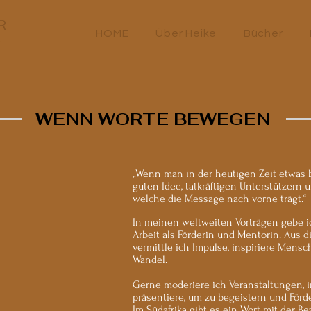
R
HOME
Über Heike
Bücher
WENN WORTE BEWEGEN
„Wenn man in der heutigen Zeit etwas b
guten Idee, tatkräftigen Unterstützern u
welche die Message nach vorne trägt.“
In meinen weltweiten Vorträgen gebe ic
Arbeit als Förderin und Mentorin. Aus 
vermittle ich Impulse, inspiriere Mens
Wandel.
Gerne moderiere ich Veranstaltungen, i
präsentiere, um zu begeistern und Förd
Im Südafrika gibt es ein Wort mit der B