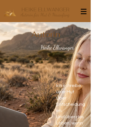
HEIKE ELLWANGER
Autorin für Mut & Neuanfang
Autorin
Heike Ellwanger
Ich schreibe
über Mut.
Über
Entscheidung
en.
Und über das
Leben, wenn