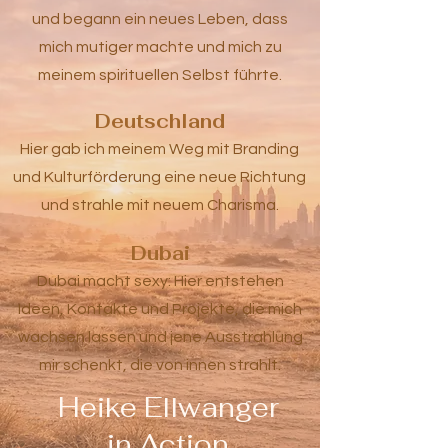
und begann ein neues Leben, dass
mich mutiger machte und mich zu
meinem spirituellen Selbst führte.
Deutschland
Hier gab ich meinem Weg mit Branding
und Kulturförderung eine neue Richtung
und strahle mit neuem Charisma.
Dubai
Dubai macht sexy: Hier entstehen
Ideen, Kontakte und Projekte, die mich
wachsen lassen und jene Ausstrahlung
mir schenkt, die von innen strahlt.
Heike Ellwanger
in Action