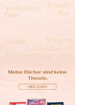
Energie
Veränderung
Mut
Leben
Bewegung
Freiheit
Selbstvertrauen
Entscheidung
Vision
Meine Bücher sind keine
Theorie.
HIER LESEN