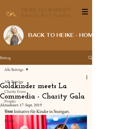
HEIKE ELLWANGER
Autorin für Mut & Neuanfang
BACK TO HEIKE - HOME
Beitrag
Alle Beiträge
Alle Beiträge
Goldkinder meets La
Charity Event
Commedia - Charity Gala
Projekt
Aktualisiert:
17. Sept. 2019
Event
Eine Initiative für Kinder in Stuttgart. 
Musik