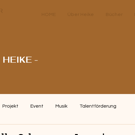
R
HOME
Über Heike
Bücher
HEIKE -
Projekt
Event
Musik
Talentförderung