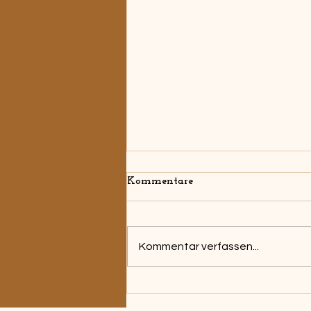
Kommentare
Kommentar verfassen...
Doing What Matters –
Warum ich mich für WIZO