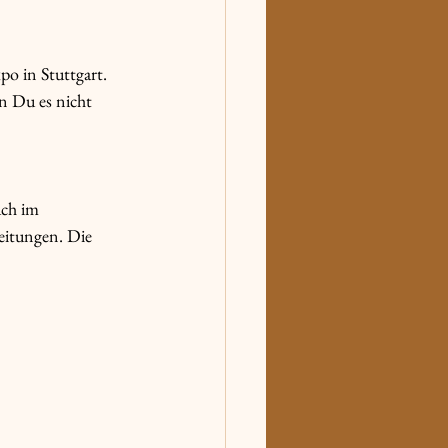
po in Stuttgart.
n Du es nicht 
ch im 
eitungen. Die 