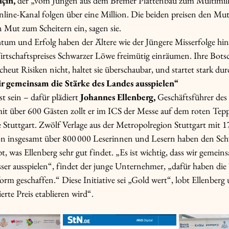
lçin,
 der „vom Jungen aus dem Bremer Plattenbau zum Multimill
line-Kanal folgen über eine Million. Die beiden preisen den Mut
 Mut zum Scheitern ein, sagen sie. 
um und Erfolg haben der Ältere wie der Jüngere Misserfolge hinge
rtschaftspreises Schwarzer Löwe freimütig einräumen. Ihre Botsc
scheut Risiken nicht, haltet sie überschaubar, und startet stark dur
wir gemeinsam die Stärke des Landes ausspielen“
t sein – dafür plädiert 
Johannes Ellenberg,
 Geschäftsführer des
mit über 600 Gästen zollt er im ICS der Messe auf dem roten Tepp
Stuttgart. Zwölf Verlage aus der Metropolregion Stuttgart mit 1
on insgesamt über 800 000 Leserinnen und Lesern haben den S
, was Ellenberg sehr gut findet. „Es ist wichtig, dass wir gemein
er ausspielen“, findet der junge Unternehmer, „dafür haben die
orm geschaffen.“ Diese Initiative sei „Gold wert“, lobt Ellenberg 
ierte Preis etablieren wird“. 