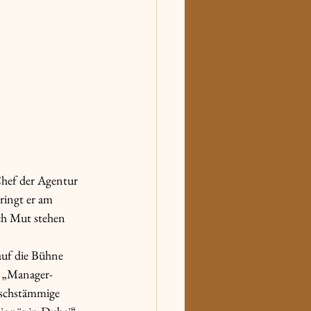
hef der Agentur 
ingt er am 
ch Mut stehen 
uf die Bühne 
t „Manager-
ischstämmige 