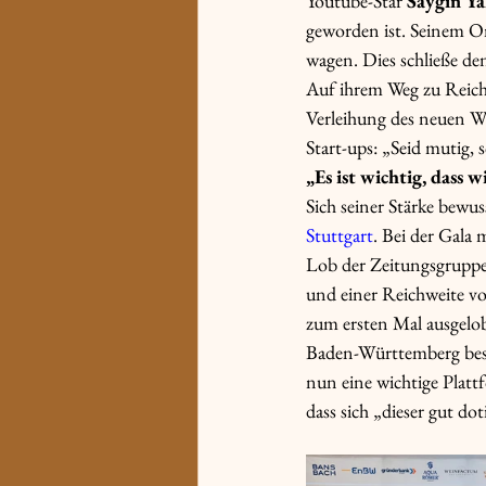
Youtube-Star 
Saygin Ya
geworden ist. Seinem On
wagen. Dies schließe den
Auf ihrem Weg zu Reicht
Verleihung des neuen Wi
Start-ups: „Seid mutig, 
„Es ist wichtig, dass 
Sich seiner Stärke bewuss
Stuttgart
. Bei der Gala 
Lob der Zeitungsgruppe 
und einer Reichweite v
zum ersten Mal ausgelobt
Baden-Württemberg bess
nun eine wichtige Plattf
dass sich „dieser gut dot