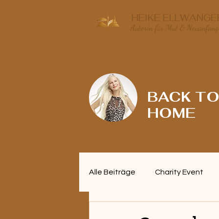
HEIKE ELLWANGE
Autorin für Mut & Neuanfang
BACK TO 
HOME
Alle Beiträge
Charity Event