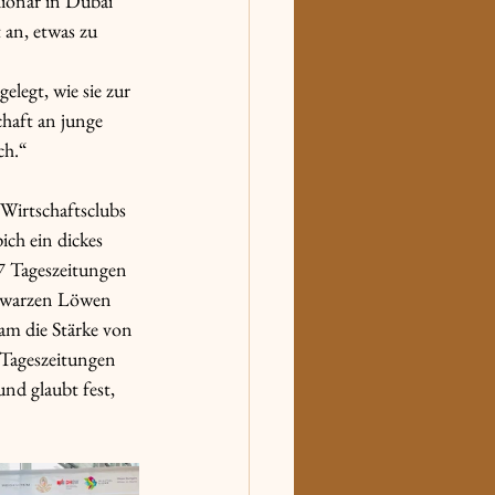
ionär in Dubai“ 
 an, etwas zu 
legt, wie sie zur 
haft an junge 
ch.“
 Wirtschaftsclubs 
ich ein dickes 
7 Tageszeitungen 
chwarzen Löwen 
sam die Stärke von 
 Tageszeitungen 
und glaubt fest, 