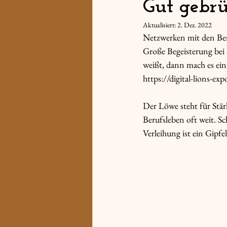
Gut gebrü
Aktualisiert:
2. Dez. 2022
Netzwerken mit den Best
Große Begeisterung bei 
weißt, dann mach es ein
https://digital-lions-ex
Der Löwe steht für Stä
Berufsleben oft weit. S
Verleihung ist ein Gipfe