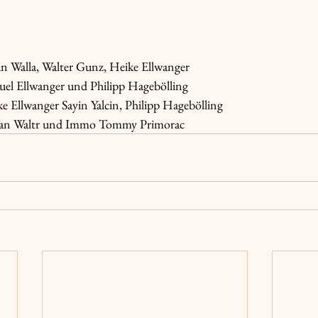
n Walla, Walter Gunz, Heike Ellwanger 
                         Manuel Ellwanger und Philipp Hagebölling
                           Heike Ellwanger Sayin Yalcin, Philipp Hagebölling
                           Fabian Waltr und Immo Tommy Primorac